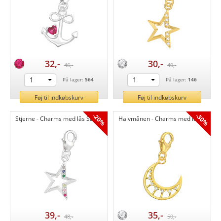
32,-
30,-
46,-
49,-
1
1
På lager:
564
På lager:
146
Føj til indkøbskurv
Føj til indkøbskurv
-20%
-30%
Stjerne - Charms med lås Sølv CH44523
Halvmånen - Charms med lås Sølv CH44520
39,-
35,-
48,-
50,-