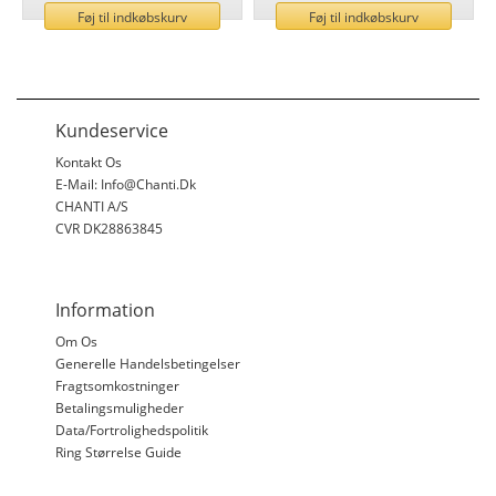
Føj til indkøbskurv
Føj til indkøbskurv
Kundeservice
Kontakt Os
E-Mail: Info@chanti.dk
CHANTI A/S
CVR DK28863845
Information
Om Os
Generelle Handelsbetingelser
Fragtsomkostninger
Betalingsmuligheder
Data/fortrolighedspolitik
Ring Størrelse Guide