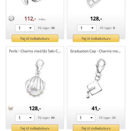
112,-
128,-
140,-
1
1
På lager:
48
På lager:
8
Føj til indkøbskurv
Føj til indkøbskurv
Perle - Charms med lås Sølv CH7315
Graduation Cap - Charms med lås Sølv CH6781
128,-
41,-
1
1
På lager:
80
På lager:
21
Føj til indkøbskurv
Føj til indkøbskurv