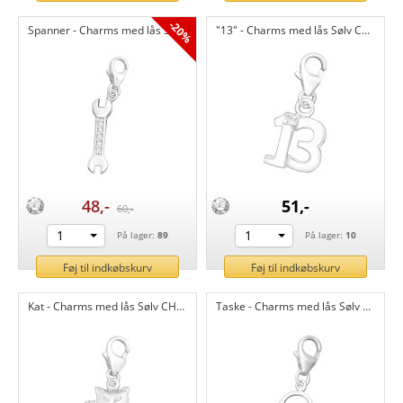
-20%
Spanner - Charms med lås Sølv CH5690
"13" - Charms med lås Sølv CH3340
48,-
51,-
60,-
1
1
På lager:
89
På lager:
10
Føj til indkøbskurv
Føj til indkøbskurv
Kat - Charms med lås Sølv CH2807
Taske - Charms med lås Sølv CH885