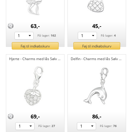
63,-
45,-
1
1
På lager:
162
På lager:
4
Føj til indkøbskurv
Føj til indkøbskurv
Hjerte - Charms med lås Sølv CH853
Delfin - Charms med lås Sølv CH849
69,-
86,-
1
1
På lager:
27
På lager:
76