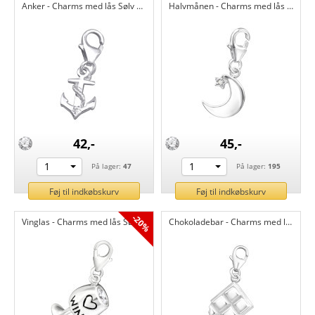
Anker - Charms med lås Sølv CH11695
Halvmånen - Charms med lås Sølv CH11694
42,-
45,-
1
1
På lager:
47
På lager:
195
Føj til indkøbskurv
Føj til indkøbskurv
-20%
Vinglas - Charms med lås Sølv CH11372
Chokoladebar - Charms med lås Sølv CH11371