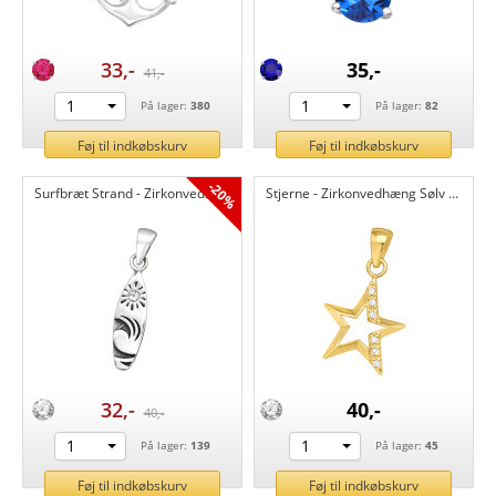
33,-
35,-
41,-
1
1
På lager:
380
På lager:
82
Føj til indkøbskurv
Føj til indkøbskurv
-20%
Surfbræt Strand - Zirkonvedhæng Sølv CH44528
Stjerne - Zirkonvedhæng Sølv CH44525
32,-
40,-
40,-
1
1
På lager:
139
På lager:
45
Føj til indkøbskurv
Føj til indkøbskurv