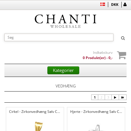
DKK
Indkøbskurv
0 Produkt(er) - 0,-
Kategorier
VEDHÆNG
1
2
3
Cirkel - Zirkonvedhæng Sølv CH48578
Hjerte - Zirkonvedhæng Sølv CH47496