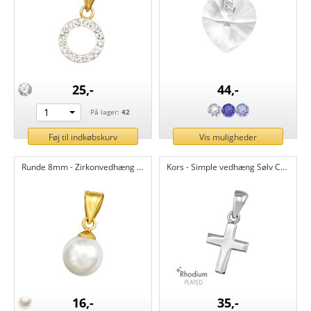
25,-
44,-
1
På lager:
42
Føj til indkøbskurv
Vis muligheder
Runde 8mm - Zirkonvedhæng Sølv CH47475
Kors - Simple vedhæng Sølv CH47474
16,-
35,-