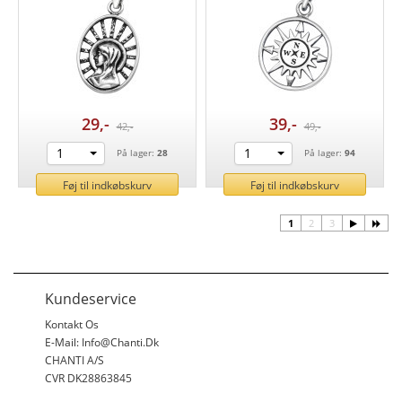
29,-
39,-
42,-
49,-
1
1
På lager:
28
På lager:
94
Føj til indkøbskurv
Føj til indkøbskurv
1
2
3
Kundeservice
Kontakt Os
E-Mail: Info@chanti.dk
CHANTI A/S
CVR DK28863845