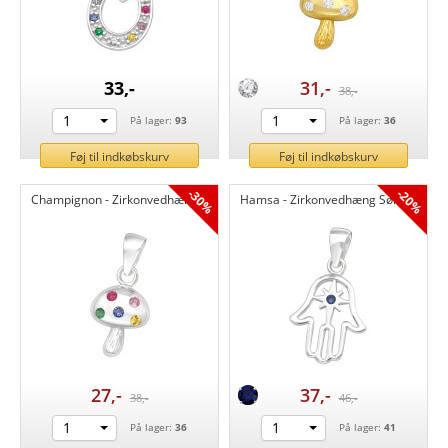
33,-
31,-
38,-
1
1
På lager:
93
På lager:
36
Føj til indkøbskurv
Føj til indkøbskurv
-30%
-20%
Champignon - Zirkonvedhæng Sølv CH44498
Hamsa - Zirkonvedhæng Sølv CH44480
27,-
37,-
38,-
46,-
1
1
På lager:
36
På lager:
41