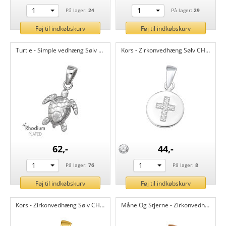
1
1
På lager:
24
På lager:
29
Føj til indkøbskurv
Føj til indkøbskurv
Turtle - Simple vedhæng Sølv CH47473
Kors - Zirkonvedhæng Sølv CH47346
62,-
44,-
1
1
På lager:
76
På lager:
8
Føj til indkøbskurv
Føj til indkøbskurv
Kors - Zirkonvedhæng Sølv CH47345
Måne Og Stjerne - Zirkonvedhæng Sølv CH47031