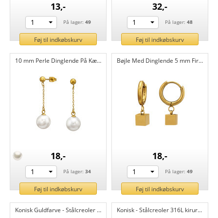
13,-
32,-
1
1
På lager:
49
På lager:
48
Føj til indkøbskurv
Føj til indkøbskurv
10 mm Perle Dinglende På Kæde I Guldfarve - Stålørestikker 316L kirurgisk rustfrit stål CH51444
Bøjle Med Dinglende 5 mm Firkant - Stålcreoler 316L kirurgisk rustfrit stål CH51443
18,-
18,-
1
1
På lager:
34
På lager:
49
Føj til indkøbskurv
Føj til indkøbskurv
Konisk Guldfarve - Stålcreoler 316L kirurgisk rustfrit stål CH51442
Konisk - Stålcreoler 316L kirurgisk rustfrit stål CH51441