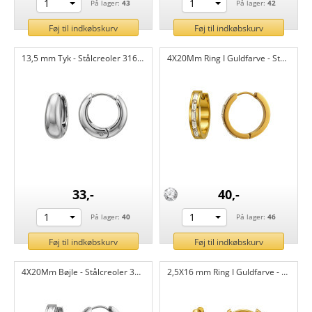
1
1
På lager:
43
På lager:
42
Føj til indkøbskurv
Føj til indkøbskurv
13,5 mm Tyk - Stålcreoler 316L kirurgisk rustfrit stål CH51288
4X20Mm Ring I Guldfarve - Stålcreoler 316L kirurgisk rustfrit stål CH51287
33,-
40,-
1
1
På lager:
40
På lager:
46
Føj til indkøbskurv
Føj til indkøbskurv
4X20Mm Bøjle - Stålcreoler 316L kirurgisk rustfrit stål CH51286
2,5X16 mm Ring I Guldfarve - Stålcreoler 316L kirurgisk rustfrit stål CH51285