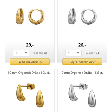
29,-
26,-
1
1
På lager:
32
På lager:
34
Føj til indkøbskurv
Føj til indkøbskurv
10 mm Organisk Dråbe I Guldfarve - Stålørestikker 316L kirurgisk rustfrit stål CH51440
10 mm Organisk Dråbe - Stålørestikker 316L kirurgisk rustfrit stål CH51439