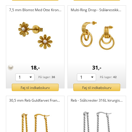
7,5 mm Blomst Med Otte Kronblade - Stålørestikker 316L kirurgisk rustfrit stål CH51430
Multi-Ring Drop - Stålørestikker 316L kirurgisk rustfrit stål CH51299
18,-
31,-
1
1
På lager:
36
På lager:
42
Føj til indkøbskurv
Føj til indkøbskurv
30,5 mm Reb Guldfarvet Fransk Lås - Stålcreoler 316L kirurgisk rustfrit stål CH51298
Reb - Stålcreoler 316L kirurgisk rustfrit stål CH51297