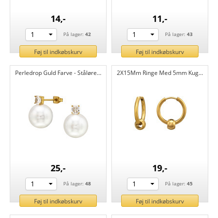
14,-
11,-
1
1
På lager:
42
På lager:
43
Føj til indkøbskurv
Føj til indkøbskurv
Perledrop Guld Farve - Stålørestikker 316L kirurgisk rustfrit stål CH51438
2X15Mm Ringe Med 5mm Kugle I Guld - Stålcreoler 316L kirurgisk rustfrit stål CH51437
25,-
19,-
1
1
På lager:
48
På lager:
45
Føj til indkøbskurv
Føj til indkøbskurv