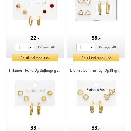
22,-
38,-
1
1
På lager:
49
På lager:
49
Føj til indkøbskurv
Føj til indkøbskurv
Firkantet, Rund Og Bøjleagtig Guldfarve - Stål smykkesæt 316L kirurgisk rustfrit stål CH51452
Blomst, Sommerfugl Og Ring I Guldfarve - Stål smykkesæt 316L kirurgisk rustfrit stål CH51451
33,-
33,-