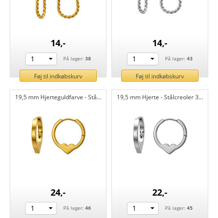
14,-
14,-
1
1
På lager:
38
På lager:
43
Føj til indkøbskurv
Føj til indkøbskurv
19,5 mm Hjerteguldfarve - Stålcreoler 316L kirurgisk rustfrit stål CH51296
19,5 mm Hjerte - Stålcreoler 316L kirurgisk rustfrit stål CH51295
24,-
22,-
1
1
På lager:
46
På lager:
45