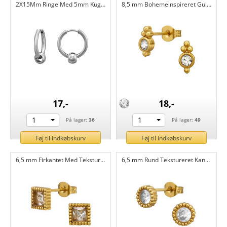
2X15Mm Ringe Med 5mm Kugle - Stålcreoler 316L kirurgisk rustfrit stål CH51436
8,5 mm Bohemeinspireret Guldfarve - Stålørestikker 316L kirurgisk rustfrit stål CH51435
17,-
18,-
1
1
På lager:
36
På lager:
49
Føj til indkøbskurv
Føj til indkøbskurv
6,5 mm Firkantet Med Tekstureret Kant - Stålørestikker 316L kirurgisk rustfrit stål CH51434
6,5 mm Rund Tekstureret Kant I Guldfarve - Stålørestikker 316L kirurgisk rustfrit stål CH51433