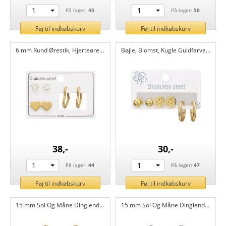
1
1
På lager:
45
På lager:
50
Føj til indkøbskurv
Føj til indkøbskurv
6 mm Rund Ørestik, Hjerteørestik Og Hjerteformede Huggie Hoops I Guld - Stål smykkesæt 316L kirurgisk rustfrit stål CH51450
Bøjle, Blomst, Kugle Guldfarvet - Stål smykkesæt 316L kirurgisk rustfrit stål CH51449
38,-
30,-
1
1
På lager:
44
På lager:
47
Føj til indkøbskurv
Føj til indkøbskurv
15 mm Sol Og Måne Dinglende På Ring I Guldfarve - Stålcreoler 316L kirurgisk rustfrit stål CH51448
15 mm Sol Og Måne Dinglende I Ring - Stålcreoler 316L kirurgisk rustfrit stål CH51447