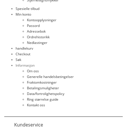
Stjernetegnsmykker
Spesielle tilbud
Min konto
Kontoopplysninger
Passord
Adressebok
Ordrehistorikk
Nedlastinger
handlekurv
Checkout
Søk
Informasjon
Om oss
Generelle handelsbetingelser
Fraktomkostninger
Betalingsmuligheter
Data/fortrolighetspolicy
Ring størrelse guide
Kontakt oss
Kundeservice