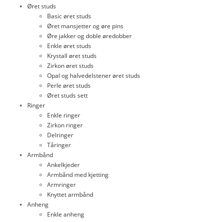
Øret studs
Basic øret studs
Øret mansjetter og øre pins
Øre jakker og doble øredobber
Enkle øret studs
Krystall øret studs
Zirkon øret studs
Opal og halvedelstener øret studs
Perle øret studs
Øret studs sett
Ringer
Enkle ringer
Zirkon ringer
Delringer
Tåringer
Armbånd
Ankelkjeder
Armbånd med kjetting
Armringer
Knyttet armbånd
Anheng
Enkle anheng