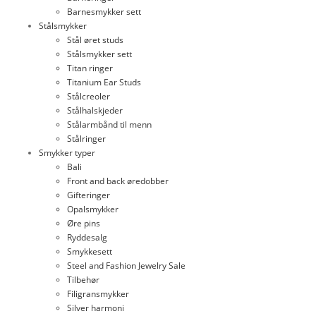
Barnesmykker sett
Stålsmykker
Stål øret studs
Stålsmykker sett
Titan ringer
Titanium Ear Studs
Stålcreoler
Stålhalskjeder
Stålarmbånd til menn
Stålringer
Smykker typer
Bali
Front and back øredobber
Gifteringer
Opalsmykker
Øre pins
Ryddesalg
Smykkesett
Steel and Fashion Jewelry Sale
Tilbehør
Filigransmykker
Silver harmoni