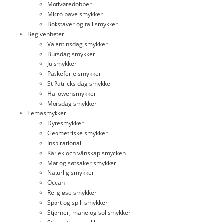
Motivøredobber
Micro pave smykker
Bokstaver og tall smykker
Begivenheter
Valentinsdag smykker
Bursdag smykker
Julsmykker
Påskeferie smykker
St Patricks dag smykker
Hallowensmykker
Morsdag smykker
Temasmykker
Dyresmykker
Geometriske smykker
Inspirational
Kärlek och vänskap smycken
Mat og søtsaker smykker
Naturlig smykker
Ocean
Religiøse smykker
Sport og spill smykker
Stjerner, måne og sol smykker