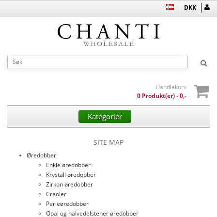
DKK
Handlekurv
0 Produkt(er) - 0,-
Kategorier
SITE MAP
Øredobber
Enkle øredobber
Krystall øredobber
Zirkon øredobber
Creoler
Perleøredobber
Opal og halvedelstener øredobber